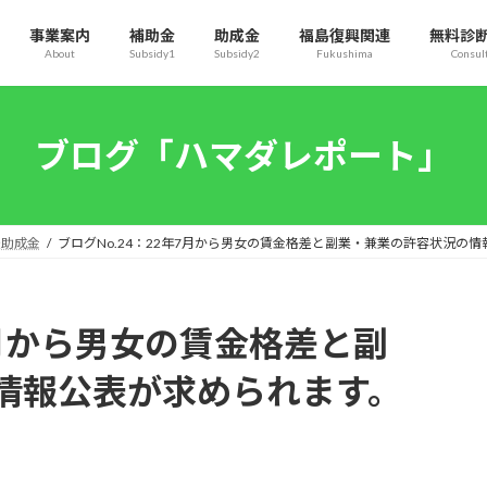
事業案内
補助金
助成金
福島復興関連
無料診
About
Subsidy1
Subsidy2
Fukushima
Consul
ブログ「ハマダレポート」
援助成金
ブログNo.24：22年7月から男女の賃金格差と副業・兼業の許容状況の
7月から男女の賃金格差と副
情報公表が求められます。