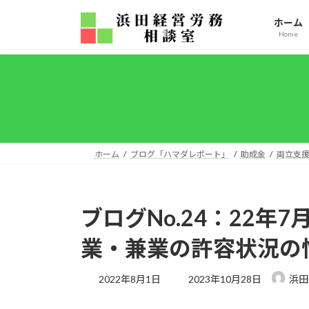
コ
ナ
ホーム
ン
ビ
Home
テ
ゲ
ン
ー
ツ
シ
へ
ョ
ス
ン
キ
に
ッ
移
ホーム
ブログ「ハマダレポート」
助成金
両立支
プ
動
ブログNo.24：22年
業・兼業の許容状況の
最
2022年8月1日
2023年10月28日
浜田
終
更