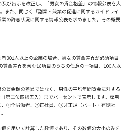
令及び告示を改正し、「男女の賃金格差」の情報公表を大
た。また、同じく「副業・兼業の促進に関するガイドライ
兼業の許容状況に関する情報公表も求めました。その概要
者301人以上の企業の場合、男女の賃金差異が必須項目
女の賃金差異を含む16項目のうちの任意の一項目、100人以
際の賃金額の差異ではなく、男性の平均年間賃金に対する
位（第二位四捨五入）までパーセントで表示します。雇用
に、①全労働者、②正社員、③非正規（パート・有期社
す。
均値を用いて計算した数値であり、その数値の大小のみを