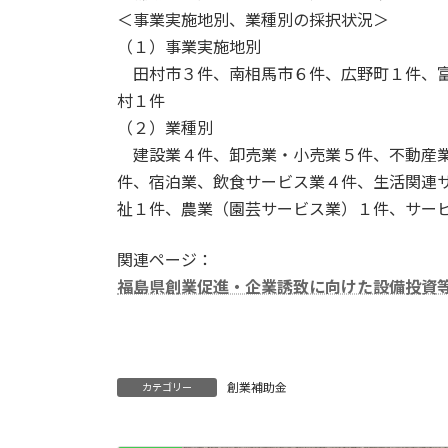
＜事業実施地別、業種別の採択状況＞
（１）事業実施地別
田村市３件、南相馬市６件、広野町１件、富
村１件
（２）業種別
建設業４件、卸売業・小売業５件、不動産業
件、宿泊業、飲食サービス業４件、生活関連
祉１件、農業（園芸サービス業）１件、サー
関連ページ：
福島県創業促進・企業誘致に向けた設備投資
創業補助金
カテゴリー