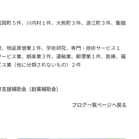
岡町５件、川内村１件、大熊町３件、浪江町３件、飯舘
、物品賃借業１件、学術研究、専門・技術サービス１
サービス業、娯楽業３件、運輸業、郵便業１件、医療、福
ビス業（他に分類されないもの）２件
等支援補助金（創業補助金）
ブログ一覧ページへ戻る