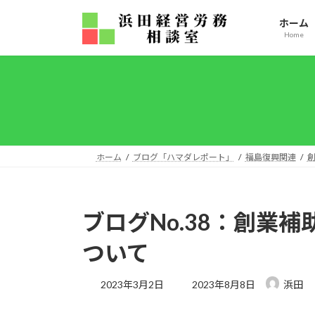
コ
ナ
ホーム
ン
ビ
Home
テ
ゲ
ン
ー
ツ
シ
へ
ョ
ス
ン
キ
に
ッ
移
ホーム
ブログ「ハマダレポート」
福島復興関連
プ
動
ブログNo.38：創業
ついて
最
2023年3月2日
2023年8月8日
浜田
終
更