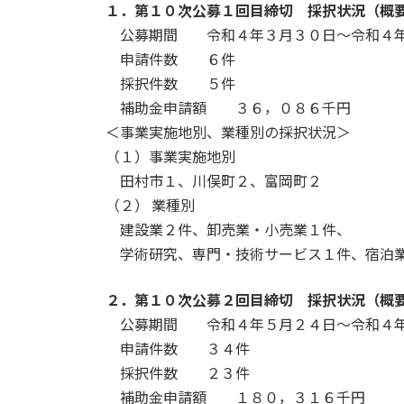
１．第１０次公募１回目締切 採択状況（概
新
日
公募期間 令和４年３月３０日～令和４年
時
申請件数 ６件
:
採択件数 ５件
補助金申請額 ３６，０８６千円
＜事業実施地別、業種別の採択状況＞
（１）事業実施地別
田村市１、川俣町２、富岡町２
（２） 業種別
建設業２件、卸売業・小売業１件、
学術研究、専門・技術サービス１件、宿泊業
２．第１０次公募２回目締切 採択状況（概
公募期間 令和４年５月２４日～令和４年
申請件数 ３４件
採択件数 ２３件
補助金申請額 １８０，３１６千円