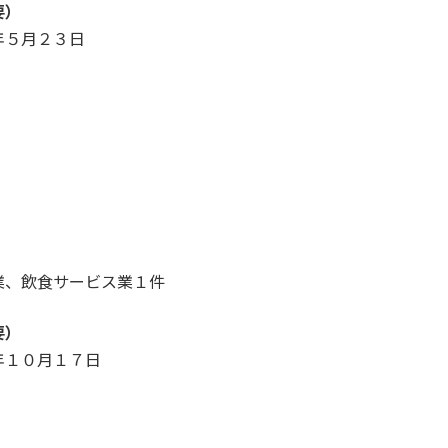
要）
５月２３日
、飲食サービス業１件
要）
１０月１７日