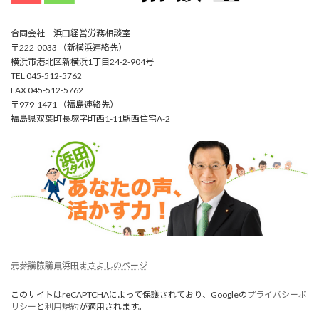
合同会社 浜田経営労務相談室
〒222-0033 （新横浜連絡先）
横浜市港北区新横浜1丁目24-2-904号
TEL 045-512-5762
FAX 045-512-5762
〒979-1471 （福島連絡先）
福島県双葉町長塚字町西1-11駅西住宅A-2
元参議院議員浜田まさよしのページ
このサイトはreCAPTCHAによって保護されており、Googleの
プライバシーポ
リシー
と
利用規約
が適用されます。