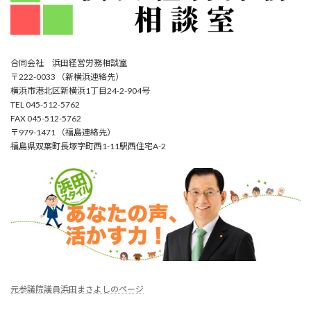
合同会社 浜田経営労務相談室
〒222-0033 （新横浜連絡先）
横浜市港北区新横浜1丁目24-2-904号
TEL 045-512-5762
FAX 045-512-5762
〒979-1471 （福島連絡先）
福島県双葉町長塚字町西1-11駅西住宅A-2
元参議院議員浜田まさよしのページ